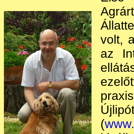
Agr
Állat
volt, 
az Int
ellát
ezelő
pra
__
Újlip
(
www.