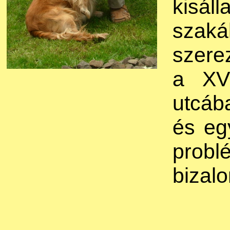
kisá
szak
szere
a XVI
utcáb
és eg
probl
bizal