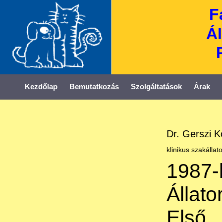
F
Ál
Kezdőlap
Bemutatkozás
Szolgáltatások
Árak
Dr. Gerszi K
klinikus szakállat
198
Állat
Első